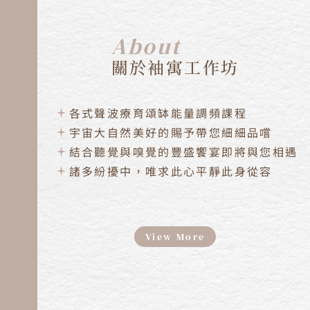
About
關於袖寓工作坊
各式聲波療育頌缽能量調頻課程
宇宙大自然美好的賜予帶您細細品嚐
結合聽覺與嗅覺的豐盛饗宴即將與您相遇
諸多紛擾中，唯求此心平靜此身從容
View More